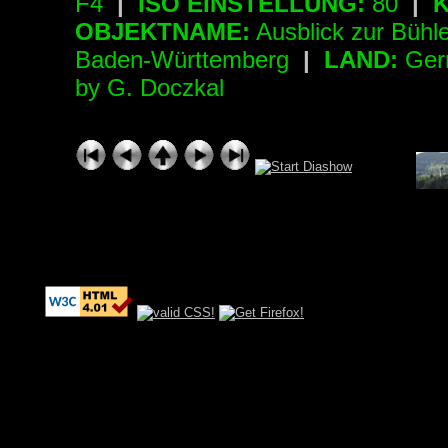
F4
|
ISO EINSTELLUNG:
80
|
K
OBJEKTNAME:
Ausblick zur Bühl
Baden-Württemberg
|
LAND:
Ger
by G. Doczkal