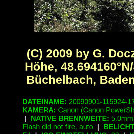
(C) 2009 by G. Docz
Höhe, 48.694160°N/
Büchelbach, Bade
DATEINAME:
20090901-115924-1
KAMERA:
Canon (Canon PowerSh
|
NATIVE BRENNWEITE:
5.0mm 
Flash did not fire, auto
|
BELICH