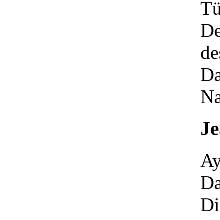
T
De
de
Da
Na
Je
Ay
Da
Di