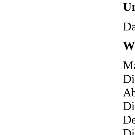
Um
Da
Wo
Ma
Di
A
Di
De
Di