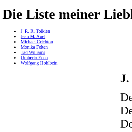
Die Liste meiner Lieb
J. R. R. Tolkien
Jean M. Auel
Michael Crichton
Monika Felten
Tad Williams
Umberto Ecco
Wolfgang Hohlbein
J.
De
De
De