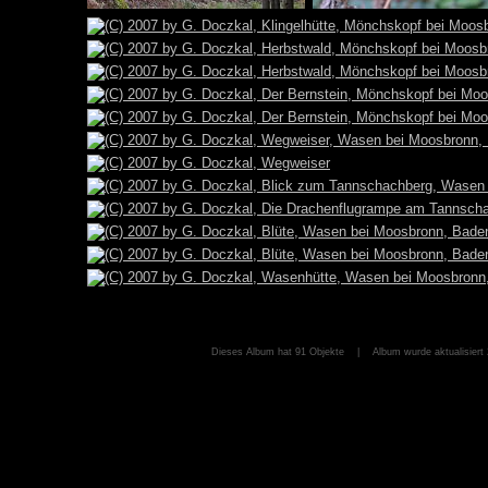
Dieses Album hat 91 Objekte | Album wurde aktualisiert