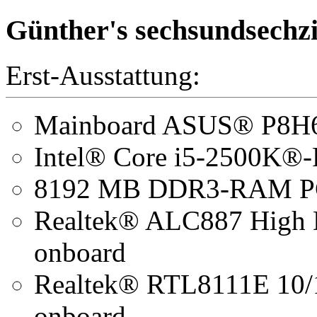
Günther's sechsundsechz
Erst-Ausstattung:
Mainboard ASUS® P8H
Intel® Core i5-2500K®-
8192 MB DDR3-RAM P
Realtek® ALC887 High D
onboard
Realtek® RTL8111E 10/
onboard