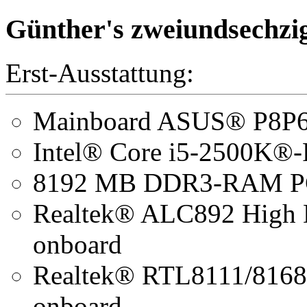
Günther's zweiundsechzi
Erst-Ausstattung:
Mainboard ASUS® P8P
Intel® Core i5-2500K®-
8192 MB DDR3-RAM P
Realtek® ALC892 High D
onboard
Realtek® RTL8111/8168
onboard