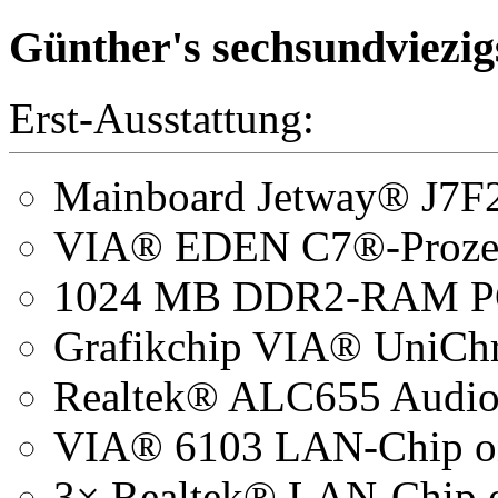
Günther's sechsundviezig
Erst-Ausstattung:
Mainboard Jetway® J
VIA® EDEN C7®-Prozes
1024 MB DDR2-RAM P
Grafikchip VIA® UniCh
Realtek® ALC655 Audio
VIA® 6103 LAN-Chip o
3× Realtek® LAN-Chip 