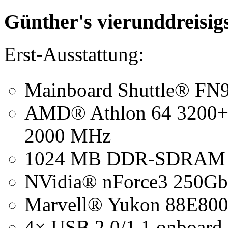
Günther's vierunddreisig
Erst-Ausstattung:
Mainboard Shuttle® FN
AMD® Athlon 64 3200+-
2000 MHz
1024 MB DDR-SDRAM 
NVidia® nForce3 250Gb
Marvell® Yukon 88E800
4× USB 2.0/1.1 onboard