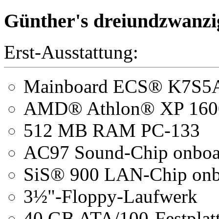
Günther's dreiundzwanzi
Erst-Ausstattung:
Mainboard ECS® K7S
AMD® Athlon® XP 1600
512 MB RAM PC-133
AC97 Sound-Chip onboard
SiS® 900 LAN-Chip onb
3½"-Floppy-Laufwerk
40 GB ATA/100-Festplat