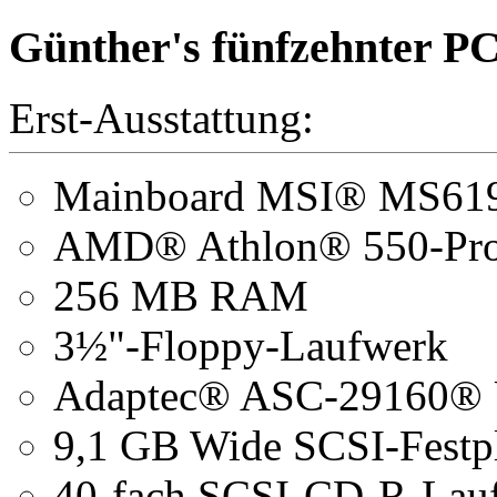
Günther's fünfzehnter P
Erst-Ausstattung:
Mainboard MSI® MS61
AMD® Athlon® 550-Pro
256 MB RAM
3½"-Floppy-Laufwerk
Adaptec® ASC-29160® U
9,1 GB Wide SCSI-Festpl
40-fach SCSI-CD-R-Lau